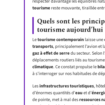
respecter davantage les équilibres natu
tourisme
reste mouvante, tiraillée ent
Quels sont les princi
tourisme aujourd’hui 
Le
tourisme contemporain
laisse une 
transports
, principalement l’avion et l
gaz à effet de serre
du secteur. Selon l
déplacements routiers liés au tourism
climatique
. Ce constat propulse le
bil
à s’interroger sur nos habitudes de dé
Les
infrastructures touristiques
, hôte
d’énormes quantités d’
eau
et d’
énergi
de pointe, met à mal des
ressources n