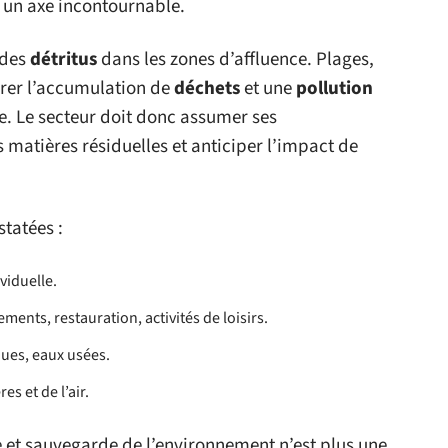
 un axe incontournable.
 des
détritus
dans les zones d’affluence. Plages,
érer l’accumulation de
déchets
et une
pollution
vie. Le secteur doit donc assumer ses
s matières résiduelles et anticiper l’impact de
tatées :
viduelle.
ments, restauration, activités de loisirs.
ques, eaux usées.
es et de l’air.
ue et sauvegarde de l’environnement n’est plus une