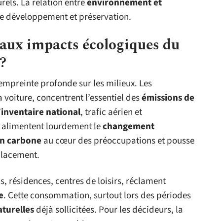
rels. La relation entre
environnement et
re développement et préservation.
paux impacts écologiques du
?
empreinte profonde sur les milieux. Les
a voiture, concentrent l’essentiel des
émissions de
’
inventaire national
, trafic aérien et
e alimentent lourdement le
changement
an carbone
au cœur des préoccupations et pousse
placement.
ls, résidences, centres de loisirs, réclament
e
. Cette consommation, surtout lors des périodes
aturelles
déjà sollicitées. Pour les décideurs, la