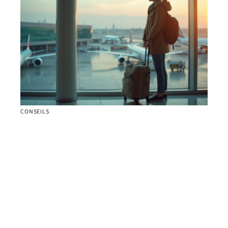
CONSEILS
Durée idéale pour un tour du monde : quel temps
minimum nécessaire ?
Contact
Mentions Légales
Sitemap
© 2025 | auxcouleursdumonde.fr